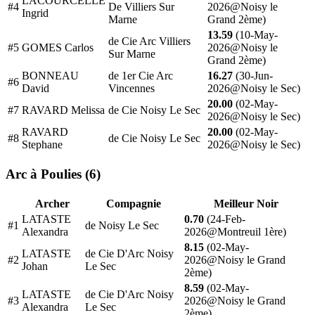
LACOURCELLE
#4
De Villiers Sur
2026@Noisy le
Ingrid
Marne
Grand 2ème)
13.59
(10-May-
de Cie Arc Villiers
#5
GOMES Carlos
2026@Noisy le
Sur Marne
Grand 2ème)
BONNEAU
de 1er Cie Arc
16.27
(30-Jun-
#6
David
Vincennes
2026@Noisy le Sec)
20.00
(02-May-
#7
RAVARD Melissa
de Cie Noisy Le Sec
2026@Noisy le Sec)
RAVARD
20.00
(02-May-
#8
de Cie Noisy Le Sec
Stephane
2026@Noisy le Sec)
Arc à Poulies (6)
Archer
Compagnie
Meilleur Noir
LATASTE
0.70
(24-Feb-
#1
de Noisy Le Sec
Alexandra
2026@Montreuil 1ère)
8.15
(02-May-
LATASTE
de Cie D'Arc Noisy
#2
2026@Noisy le Grand
Johan
Le Sec
2ème)
8.59
(02-May-
LATASTE
de Cie D'Arc Noisy
#3
2026@Noisy le Grand
Alexandra
Le Sec
2ème)