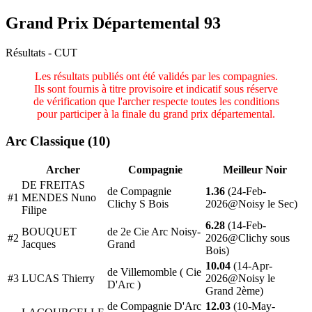
Grand Prix Départemental 93
Résultats - CUT
Les résultats publiés ont été validés par les compagnies.
Ils sont fournis à titre provisoire et indicatif sous réserve
de vérification que l'archer respecte toutes les conditions
pour participer à la finale du grand prix départemental.
Arc Classique (10)
Archer
Compagnie
Meilleur Noir
DE FREITAS
de Compagnie
1.36
(24-Feb-
#1
MENDES Nuno
Clichy S Bois
2026@Noisy le Sec)
Filipe
6.28
(14-Feb-
BOUQUET
de 2e Cie Arc Noisy-
#2
2026@Clichy sous
Jacques
Grand
Bois)
10.04
(14-Apr-
de Villemomble ( Cie
#3
LUCAS Thierry
2026@Noisy le
D'Arc )
Grand 2ème)
de Compagnie D'Arc
12.03
(10-May-