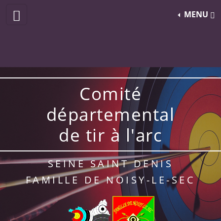
MENU
Comité
départemental
de tir à l'arc
SEINE SAINT DENIS
FAMILLE DE NOISY-LE-SEC